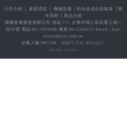
建材裝潢鋁擠型
公司介紹
│
最新消息
│
機械設備
│
鋁合金成分規格表
│
製
作流程
│
產品介紹
建構模組支架類
聯楹實業股份有限公司 地址:711 台南市歸仁區高發三路一
段36號 電話:06-2302698 傳真:06-2304231 Email : lyal-
食品烘焙用模型
touch@lyal.com.tw
訪客人數:987208
關鍵字排名-網站設計
消費電子類擠型
網站導覽
友站連結
通用規格鋁擠型
工業散熱鰭片型材
衛浴五金鋁擠型
機械設備部件擠型
醫療器材類鋁擠型