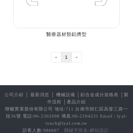
醫療器材類鋁擠型
«
1
»
公司介紹
│
最新消息
│
機械設備
│
鋁合金成分規格表
│
製
作流程
│
產品介紹
聯楹實業股份有限公司 地址:711 台南市歸仁區高發三路一
段36號 電話:06-2302698 傳真:06-2304231 Email : lyal-
touch@lyal.com.tw
訪客人數:986607
關鍵字排名-網站設計