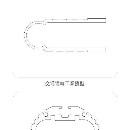
建材裝潢鋁擠型
建構模組支架類
食品烘焙用模型
消費電子類擠型
通用規格鋁擠型
工業散熱鰭片型材
交通運輸工業擠型
衛浴五金鋁擠型
機械設備部件擠型
醫療器材類鋁擠型