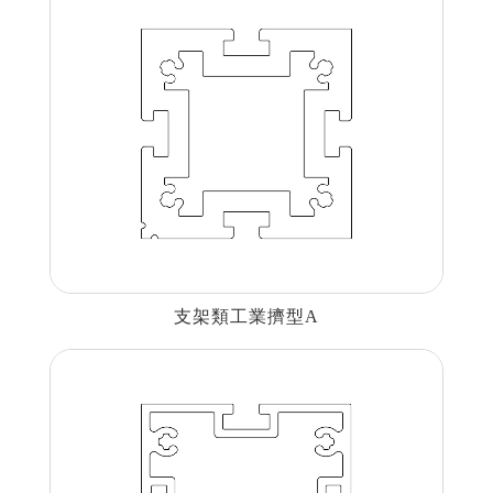
建材裝潢鋁擠型
建構模組支架類
食品烘焙用模型
消費電子類擠型
通用規格鋁擠型
工業散熱鰭片型材
支架類工業擠型A
衛浴五金鋁擠型
機械設備部件擠型
醫療器材類鋁擠型