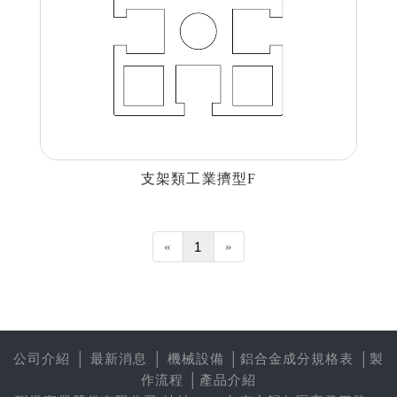
支架類工業擠型F
«
1
»
公司介紹
│
最新消息
│
機械設備
│
鋁合金成分規格表
│
製
作流程
│
產品介紹