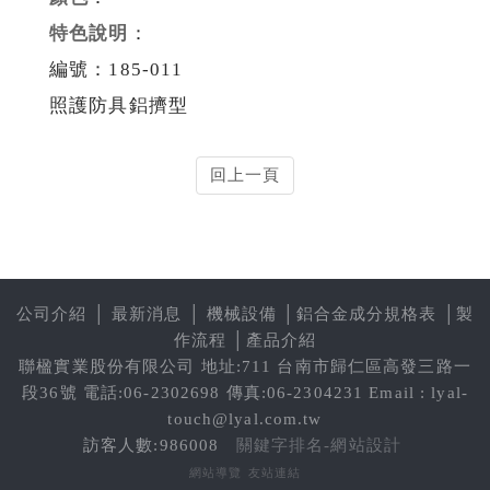
特色說明
：
編號：185-011
照護防具鋁擠型
回上一頁
公司介紹
│
最新消息
│
機械設備
│
鋁合金成分規格表
│
製
作流程
│
產品介紹
聯楹實業股份有限公司 地址:711 台南市歸仁區高發三路一
段36號 電話:06-2302698 傳真:06-2304231 Email : lyal-
touch@lyal.com.tw
訪客人數:986008
關鍵字排名-網站設計
網站導覽
友站連結