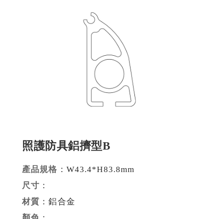
建材裝潢鋁擠型
建構模組支架類
食品烘焙用模型
消費電子類擠型
通用規格鋁擠型
工業散熱鰭片型材
照護防具鋁擠型B
衛浴五金鋁擠型
機械設備部件擠型
產品規格
：W43.4*H83.8mm
尺寸
：
醫療器材類鋁擠型
材質
：鋁合金
顏色
：