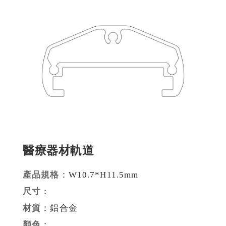
建材裝潢鋁擠型
建構模組支架類
食品烘焙用模型
消費電子類擠型
通用規格鋁擠型
工業散熱鰭片型材
醫療器材軌道
衛浴五金鋁擠型
機械設備部件擠型
產品規格
：W10.7*H11.5mm
尺寸
：
醫療器材類鋁擠型
材質
：鋁合金
顏色
：