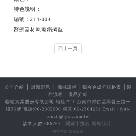
特色說明
：
編號：214-004
醫療器材軌道鋁擠型
回上一頁
公司介紹
│
最新消息
│
機械設備
│
鋁合金成分規格表
│
製
作流程
│
產品介紹
聯楹實業股份有限公司 地址:711 台南市歸仁區高發三路一
段36號 電話:06-2302698 傳真:06-2304231 Email : lyal-
touch@lyal.com.tw
訪客人數:986761
關鍵字排名-網站設計
網站導覽
友站連結