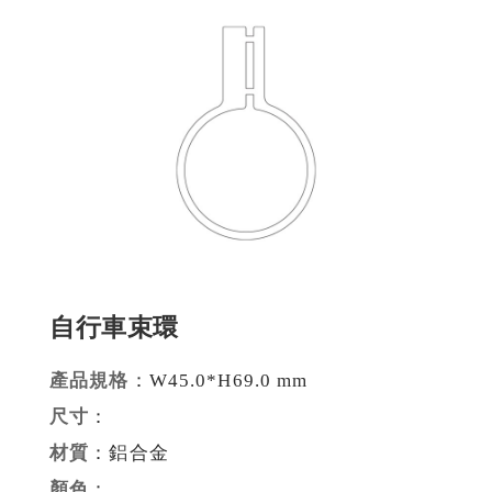
建材裝潢鋁擠型
建構模組支架類
食品烘焙用模型
消費電子類擠型
通用規格鋁擠型
工業散熱鰭片型材
自行車束環
衛浴五金鋁擠型
機械設備部件擠型
產品規格
：W45.0*H69.0 mm
尺寸
：
醫療器材類鋁擠型
材質
：鋁合金
顏色
：