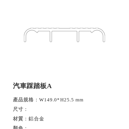
建材裝潢鋁擠型
建構模組支架類
食品烘焙用模型
消費電子類擠型
通用規格鋁擠型
工業散熱鰭片型材
汽車踩踏板A
衛浴五金鋁擠型
機械設備部件擠型
產品規格
：W149.0*H25.5 mm
尺寸
：
醫療器材類鋁擠型
材質
：鋁合金
顏色
：