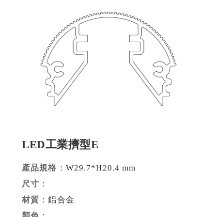
建材裝潢鋁擠型
建構模組支架類
食品烘焙用模型
消費電子類擠型
通用規格鋁擠型
工業散熱鰭片型材
LED工業擠型E
衛浴五金鋁擠型
機械設備部件擠型
產品規格
：W29.7*H20.4 mm
尺寸
：
醫療器材類鋁擠型
材質
：鋁合金
顏色
：