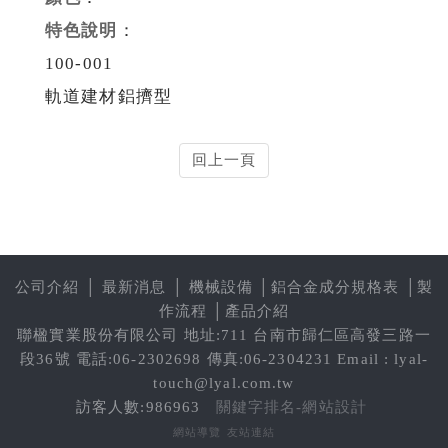
特色說明
：
100-001
軌道建材鋁擠型
回上一頁
公司介紹
│
最新消息
│
機械設備
│
鋁合金成分規格表
│
製
作流程
│
產品介紹
聯楹實業股份有限公司 地址:711 台南市歸仁區高發三路一
段36號 電話:06-2302698 傳真:06-2304231 Email : lyal-
touch@lyal.com.tw
訪客人數:986963
關鍵字排名-網站設計
網站導覽
友站連結