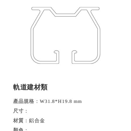
建材裝潢鋁擠型
建構模組支架類
食品烘焙用模型
消費電子類擠型
通用規格鋁擠型
工業散熱鰭片型材
軌道建材類
衛浴五金鋁擠型
機械設備部件擠型
產品規格
：W31.8*H19.8 mm
尺寸
：
醫療器材類鋁擠型
材質
：鋁合金
顏色
：