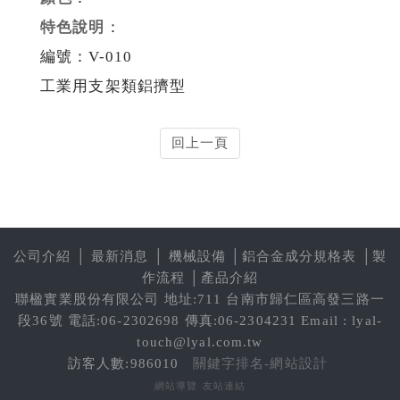
特色說明
：
編號：V-010
工業用支架類鋁擠型
回上一頁
公司介紹
│
最新消息
│
機械設備
│
鋁合金成分規格表
│
製
作流程
│
產品介紹
聯楹實業股份有限公司 地址:711 台南市歸仁區高發三路一
段36號 電話:06-2302698 傳真:06-2304231 Email : lyal-
touch@lyal.com.tw
訪客人數:986010
關鍵字排名-網站設計
網站導覽
友站連結