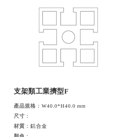
建材裝潢鋁擠型
建構模組支架類
食品烘焙用模型
消費電子類擠型
通用規格鋁擠型
工業散熱鰭片型材
支架類工業擠型F
衛浴五金鋁擠型
機械設備部件擠型
產品規格
：W40.0*H40.0 mm
尺寸
：
醫療器材類鋁擠型
材質
：鋁合金
顏色
：