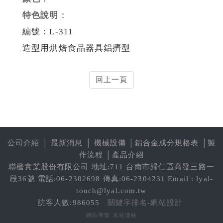
特色說明
：
編號：L-311
造型用烘焙食品器具鋁擠型
回上一頁
公司介紹
│
最新消息
│
機械設備
│
鋁合金成分規格表
│
製
作流程
│
產品介紹
聯楹實業股份有限公司 地址:711 台南市歸仁區高發三路一
段36號 電話:06-2302698 傳真:06-2304231 Email : lyal-
touch@lyal.com.tw
訪客人數:986055
關鍵字排名-網站設計
網站導覽
友站連結