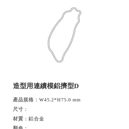
建材裝潢鋁擠型
建構模組支架類
食品烘焙用模型
消費電子類擠型
通用規格鋁擠型
工業散熱鰭片型材
造型用連續模鋁擠型D
衛浴五金鋁擠型
機械設備部件擠型
產品規格
：W45.2*H75.0 mm
尺寸
：
醫療器材類鋁擠型
材質
：鋁合金
顏色
：