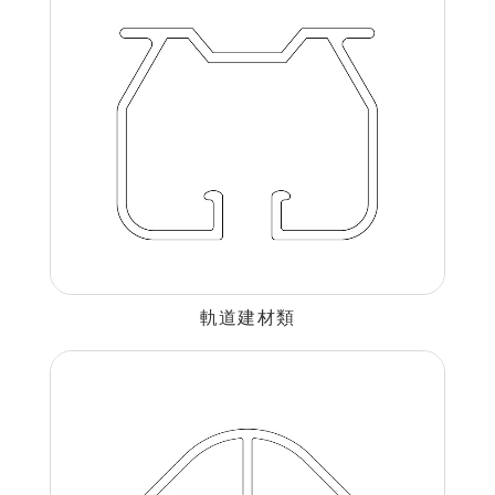
建材裝潢鋁擠型
建構模組支架類
食品烘焙用模型
消費電子類擠型
通用規格鋁擠型
工業散熱鰭片型材
軌道建材類
衛浴五金鋁擠型
機械設備部件擠型
醫療器材類鋁擠型