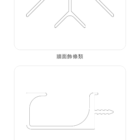
牆面飾條類