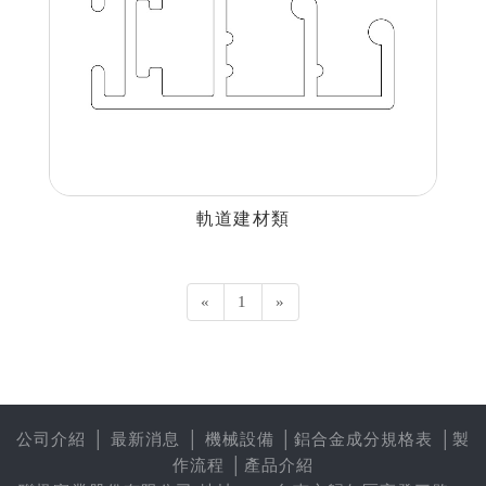
軌道建材類
«
1
»
公司介紹
│
最新消息
│
機械設備
│
鋁合金成分規格表
│
製
作流程
│
產品介紹